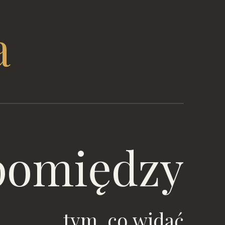
a
pomiędzy
tym, co widać