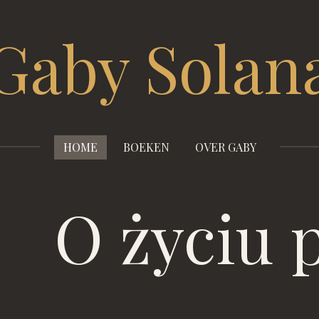
Gaby
Solan
HOME
BOEKEN
OVER GABY
O życiu 